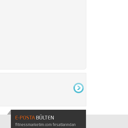
E-POSTA
BÜLTEN
fitnessmarketim.com fırsatlarından