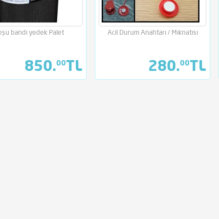
ahtarı / Mıknatısı
KOŞU BANDI TAMİR
oşu bandı yedek Palet
Acil Durum Anahtarı / Mıknatısı
0,00TL
180,00TL
850.
TL
280.
TL
00
00