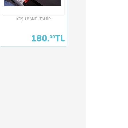
KOŞU BANDI TAMİR
180.
TL
00