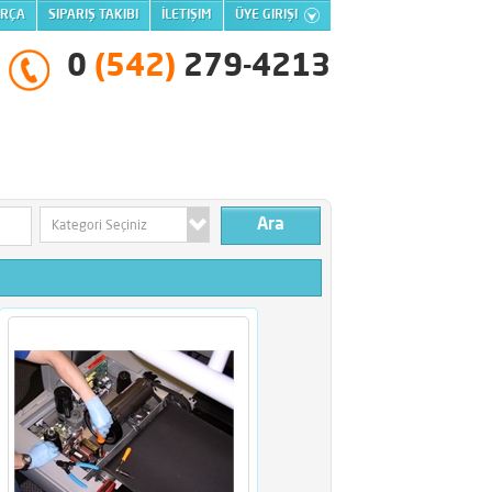
ARÇA
SIPARIŞ TAKIBI
İLETIŞIM
ÜYE GIRIŞI
0
(542)
279-4213
Kategori Seçiniz