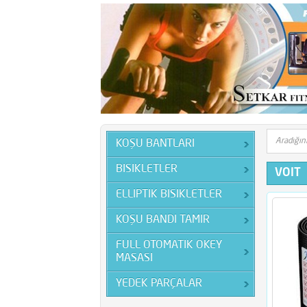
KOŞU BANTLARI
BISIKLETLER
VOIT
ELLIPTIK BISIKLETLER
KOŞU BANDI TAMIR
FULL OTOMATIK OKEY
MASASI
YEDEK PARÇALAR