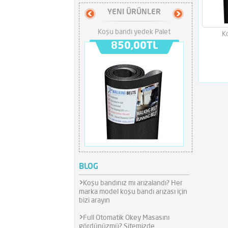
YENI ÜRÜNLER
Koşu bandı yedek Palet
Acil Durum An
K
850,00TL
28
BLOG
>
Koşu bandınız mı arızalandı? Her
marka model koşu bandı arızası için
bizi arayın
>
Full Otomatik Okey Masasını
gördünüzmü? Sitemizde