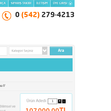
ARÇA
SIPARIŞ TAKIBI
İLETIŞIM
ÜYE GIRIŞI
0
(542)
279-4213
Kategori Seçiniz
u //
Ürün Adedi:
Bilimsel ve
TL