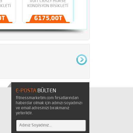
3
VOIT CRAZY HORSE
VOIT B 608 YATAY
İKLETİ
KONDİSYON BİSİKLETİ
KONDİSYON BİSİKLETİ
0TL
6175,00TL
7695,00TL
E-POSTA
BÜLTEN
fitnessmarketim.com fırsatlarından
haberdar olmak için adınızı soyadınızı
ve email adresinizi bırakmanız
yeterlidir.