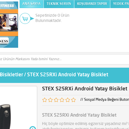
ANA SAYFA
TEKNIK SERVIS
KOŞUBANDI TAMIR
YEDEK P
Sepetinizde
0
Ürün
Bulunmaktadır.
Bisikletler
/
STEX S25RXi Android Yatay Bisiklet
STEX S25RXi Android Yatay Bisiklet
// Sosyal Medya Beğeni Buton
STEX S25RXi Android Yatay Bisiklet
Hiç böyle optimize edilmiş egzersiz yaşadınız mı? 