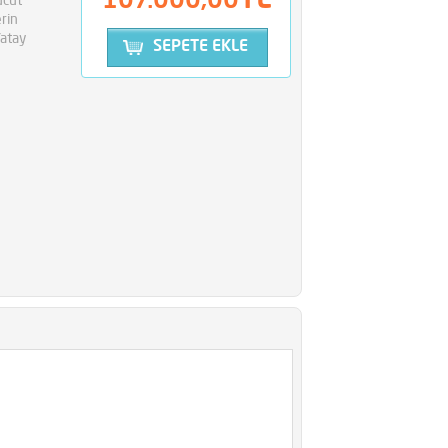
107.000,00
ücut
erin
Yatay
SEPETE EKLE
0 YATAY
DİESEL 702 DİKEY BİSİKLET
DİESEL 723 YATAY BİSİKLET
TL
,00TL
,00TL