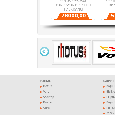
MOTUS M660BUL
SPORT
KONDİSYON BİSİKLETİ
Bike 
TV EKRANLI
78000,00TL
5
Markalar
Kategori
Motus
Koşu B
Voit
Bisikl
Sportop
Ellipti
Raster
Koşu 
Stex
Full 
Yedek 