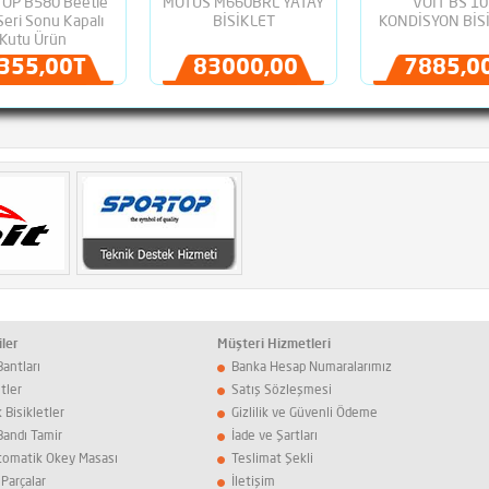
OP B580 Beetle
MOTUS M660BRL YATAY
VOIT BS 10
Seri Sonu Kapalı
BİSİKLET
KONDİSYON BİS
Kutu Ürün
355,00TL
83000,00TL
7885,0
ler
Müşteri Hizmetleri
antları
Banka Hesap Numaralarımız
etler
Satış Sözleşmesi
k Bisikletler
Gizlilik ve Güvenli Ödeme
Bandı Tamir
İade ve Şartları
Otomatik Okey Masası
Teslimat Şekli
Parçalar
İletişim